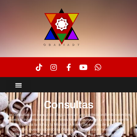
Consultas
Las consultas con caracol de Eleguá revelan una profecía profunda sobre los
aspectos más importantes que debes tener en cuenta en tu vida para abrirte
camino hacia la dicha y la felicidad. A través del sistema de adivinación
Diloggún, nuestra sacerdotisa Obabiady interpretará el mensaje de los
Orishas, ayudándote a evitar influencias negativas y a alinearte con tu